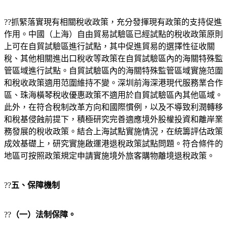
??抓緊落實現有相關稅收政策，充分發揮現有政策的支持促進
作用。中國（上海）自由貿易試驗區已經試點的稅收政策原則
上可在自貿試驗區進行試點，其中促進貿易的選擇性征收關
稅、其他相關進出口稅收等政策在自貿試驗區內的海關特殊監
管區域進行試點。自貿試驗區內的海關特殊監管區域實施范圍
和稅收政策適用范圍維持不變。深圳前海深港現代服務業合作
區、珠海橫琴稅收優惠政策不適用於自貿試驗區內其他區域。
此外，在符合稅制改革方向和國際慣例，以及不導致利潤轉移
和稅基侵蝕前提下，積極研究完善適應境外股權投資和離岸業
務發展的稅收政策。結合上海試點實施情況，在統籌評估政策
成效基礎上，研究實施啟運港退稅政策試點問題。符合條件的
地區可按照政策規定申請實施境外旅客購物離境退稅政策。
??
五、保障機制
??
（一）法制保障。