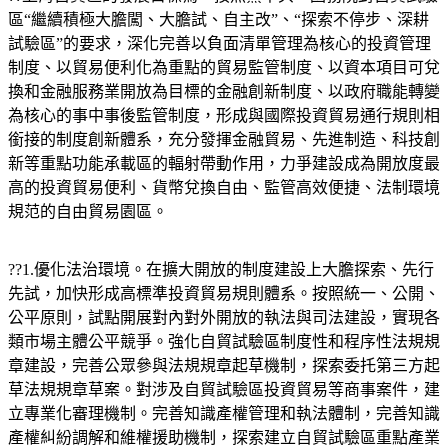
區“繼續積極大膽闖、大膽試、自主改”、“探索不停步、深耕
試驗區”的要求，深化完善以負面清單管理為核心的投資管理
制度、以貿易便利化為重點的貿易監管制度、以資本項目可兌
換和金融服務業開放為目標的金融創新制度、以政府職能轉變
為核心的事中事後監管制度，形成與國際投資貿易通行規則相
銜接的制度創新體系，充分發揮金融貿易、先進制造、科技創
新等重點功能承載區的輻射帶動作用，力爭建設成為開放度最
高的投資貿易便利、貨幣兌換自由、監管高效便捷、法制環境
規范的自由貿易園區。
??1.優化法治環境。在擴大開放的制度建設上大膽探索、先行
先試，加快形成高標準投資貿易規則體系。按照統一、公開、
公平原則，試點開展對內對外開放的執法與司法建設，實現各
類市場主體公平競爭。強化自貿試驗區制度性和程序性法規規
章建設，完善公眾參與法規規章起草機制，探索委托第三方起
草法規規章草案。對涉及自貿試驗區投資貿易等商事案件，建
立專業化審理機制。完善知識產權管理和執法體制，完善知識
產權糾紛調解和維權援助機制，探索建立自貿試驗區重點產業