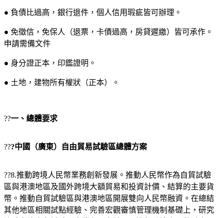
● 負債比過高，銀行退件，個人信用瑕疵皆可辦理。
● 免徵信，免保人（退票，卡債過高，房貸遲繳）皆可承作。
申請需備文件
● 身分證正本，印鑑證明。
● 土地，建物所有權狀（正本）。
??
一、總體要求
??
?中國（廣東）自由貿易試驗區總體方案
??8.推動跨境人民幣業務創新發展。推動人民幣作為自貿試驗
區與港澳地區及國外跨境大額貿易和投資計價、結算的主要貨
幣。推動自貿試驗區與港澳地區開展雙向人民幣融資。在總結
其他地區相關試點經驗、完善宏觀審慎管理機制基礎上，研究