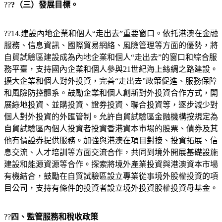
??
?（三）發展目標。
??14.建設內地企業和個人“走出去”重要窗口。依托港澳在金融
服務、信息資訊、國際貿易網絡、風險管理等方面的優勢，將
自貿試驗區建設成為內地企業和個人“走出去”的窗口和綜合服
務平臺，支持國內企業和個人參與21世紀海上絲綢之路建設。
擴大企業和個人對外投資，完善“走出去”政策促進、服務保障
和風險防控體系。鼓勵企業和個人創新對外投資合作方式，開
展綠地投資、並購投資、證券投資、聯合投資等，逐步減少對
個人對外投資的外匯管制。允許自貿試驗區金融機構按規定為
自貿試驗區內個人投資者投資香港資本市場的股票、債券及其
他有價證券提供服務。加強與港澳在項目對接、投資拓展、信
息交流、人才培訓等方面交流合作，共同到境外開展基礎設施
建設和能源資源等合作。探索將境外產業投資與港澳資本市場
有機結合，鼓勵在自貿試驗區設立專業從事境外股權投資的項
目公司，支持有條件的投資者設立境外投資股權投資母基金。
??
四、監管服務和稅收政策