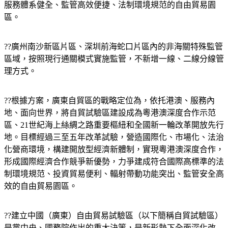
服務體系健全、監管高效便捷、法制環境規范的自由貿易園
區。
??廣州南沙新區片區、深圳前海蛇口片區內的非海關特殊監管
區域，按照現行通關模式實施監管，不新增一線、二線分線管
理方式。
??根據方案，廣東自貿區的戰略定位為，依托港澳、服務內
地、面向世界，將自貿試驗區建設成為粵港澳深度合作示范
區、21世紀海上絲綢之路重要樞紐和全國新一輪改革開放先行
地。目標經過三至五年改革試驗，營造國際化、市場化、法治
化營商環境，構建開放型經濟新體制，實現粵港澳深度合作，
形成國際經濟合作競爭新優勢，力爭建成符合國際高標準的法
制環境規范、投資貿易便利、輻射帶動功能突出、監管安全高
效的自由貿易園區。
??建立中國（廣東）自由貿易試驗區（以下簡稱自貿試驗區）
是黨中央、國務院作出的重大決策，是新形勢下全面深化改