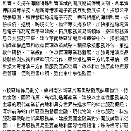
監管。支持在海關特殊監管區域內開展期貨保稅交割、倉單質
押融資等業務。創新粵港澳電子商務互動發展模式。按照公平
競爭原則，積極發展跨境電子商務，完善相應的海關監管、檢
驗檢疫、退稅、跨境支付、物流等支撐系統，加快推進跨境貿
易電子商務配套平臺建設。拓展服務貿易新領域，搭建服務貿
易公共服務平臺。建立華南地區知識產權運營中心，探索開展
知識產權處置和收益管理改革試點。積極承接服務外包，推進
軟件研發、工業設計、信息管理等業務發展。加強粵港澳產品
檢驗檢測技術和標準研究合作，逐步推進第三方結果采信，逐
步擴大粵港澳三方計量服務互認范疇。改革和加強原產地證簽
證管理，便利證書申領，強化事中事後監管。
??按區域佈局劃分，廣州南沙新區片區重點發展航運物流、特
色金融、國際商貿、高端制造等產業，建設以生產性服務業為
主導的現代產業新高地和具有世界先進水平的綜合服務樞紐；
深圳前海蛇口片區重點發展金融、現代物流、信息服務、科技
服務等戰略性新興服務業，建設我國金融業對外開放試驗示范
窗口、世界服務貿易重要基地和國際性樞紐港；珠海橫琴新區