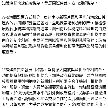
知識產權快速維權機制。發展國際仲裁、商事調解機制。
??按海關監管方式劃分，廣州南沙新區片區和深圳前海蛇口片
區內的非海關特殊監管區域，重點探索體制機制創新，積極發
展現代服務業和高端制造業；廣州南沙保稅港區和深圳前海灣
保稅港區等海關特殊監管區域，試點以貨物貿易便利化為主要
內容的制度創新，主要開展國際貿易和保稅服務等業務；珠海
橫琴新區片區試點有關貨物貿易便利化和現代服務業發展的制
度創新。
??福建自貿區發展目標為，堅持擴大開放與深化改革相結合、
功能培育與制度創新相結合，加快政府職能轉變，建立與國際
投資貿易規則相適應的新體制。創新兩岸合作機制，推動貨
物、服務、資金、人員等各類要素自由流動，增強閩臺經濟關
聯度。加快形成更高水平的對外開放新格局，拓展與21世紀海
上絲綢之路沿線國傢和地區交流合作的深度和廣度。經過三至
五年改革探索，力爭建成投資貿易便利、金融創新功能突出、