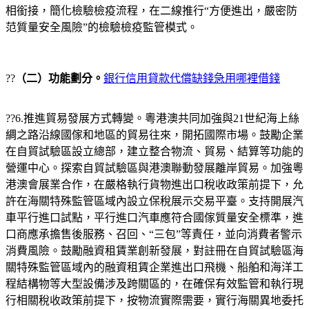
相銜接，簡化檢驗檢疫流程，在二線推行“方便進出，嚴密防
范質量安全風險”的檢驗檢疫監管模式。
??
（二）功能劃分。
銀行信用貸款代償缺錢急用哪裡借錢
??6.推進貿易發展方式轉變。粵港澳共同加強與21世紀海上絲
綢之路沿線國傢和地區的貿易往來，開拓國際市場。鼓勵企業
在自貿試驗區設立總部，建立整合物流、貿易、結算等功能的
營運中心。探索自貿試驗區與港澳聯動發展離岸貿易。加強粵
港澳會展業合作，在嚴格執行貨物進出口稅收政策前提下，允
許在海關特殊監管區域內設立保稅展示交易平臺。支持開展汽
車平行進口試點，平行進口汽車應符合國傢質量安全標準，進
口商應承擔售後服務、召回、“三包”等責任，並向消費者警示
消費風險。鼓勵融資租賃業創新發展，對註冊在自貿試驗區海
關特殊監管區域內的融資租賃企業進出口飛機、船舶和海洋工
程結構物等大型設備涉及跨關區的，在確保有效監管和執行現
行相關稅收政策前提下，按物流實際需要，實行海關異地委托