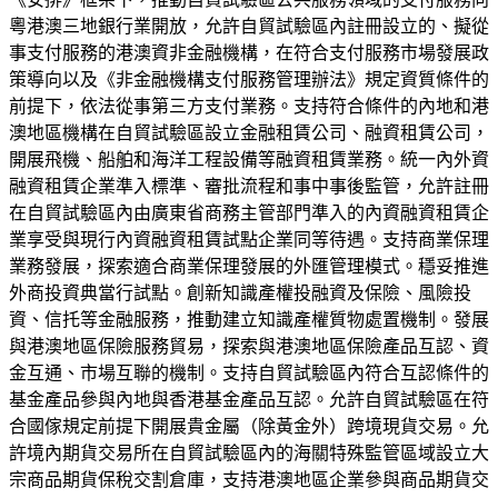
粵港澳三地銀行業開放，允許自貿試驗區內註冊設立的、擬從
事支付服務的港澳資非金融機構，在符合支付服務市場發展政
策導向以及《非金融機構支付服務管理辦法》規定資質條件的
前提下，依法從事第三方支付業務。支持符合條件的內地和港
澳地區機構在自貿試驗區設立金融租賃公司、融資租賃公司，
開展飛機、船舶和海洋工程設備等融資租賃業務。統一內外資
融資租賃企業準入標準、審批流程和事中事後監管，允許註冊
在自貿試驗區內由廣東省商務主管部門準入的內資融資租賃企
業享受與現行內資融資租賃試點企業同等待遇。支持商業保理
業務發展，探索適合商業保理發展的外匯管理模式。穩妥推進
外商投資典當行試點。創新知識產權投融資及保險、風險投
資、信托等金融服務，推動建立知識產權質物處置機制。發展
與港澳地區保險服務貿易，探索與港澳地區保險產品互認、資
金互通、市場互聯的機制。支持自貿試驗區內符合互認條件的
基金產品參與內地與香港基金產品互認。允許自貿試驗區在符
合國傢規定前提下開展貴金屬（除黃金外）跨境現貨交易。允
許境內期貨交易所在自貿試驗區內的海關特殊監管區域設立大
宗商品期貨保稅交割倉庫，支持港澳地區企業參與商品期貨交