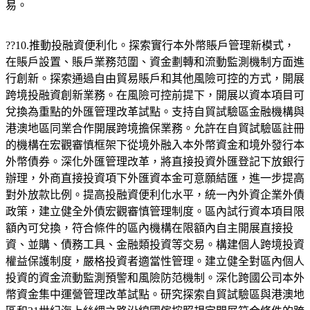
易。
??10.推動投融資便利化。探索實行本外幣賬戶管理新模式，
在賬戶設置、賬戶業務范圍、資金劃轉和流動監測機制方面進
行創新。探索通過自由貿易賬戶和其他風險可控的方式，開展
跨境投融資創新業務。在風險可控前提下，開展以資本項目可
兌換為重點的外匯管理改革試點。支持自貿試驗區金融機構與
港澳地區同業合作開展跨境擔保業務。允許在自貿試驗區註冊
的機構在宏觀審慎框架下從境外融入本外幣資金和境外發行本
外幣債券。深化外匯管理改革，將直接投資外匯登記下放銀行
辦理，外商直接投資項下外匯資本金可意願結匯，進一步提高
對外放款比例。提高投融資便利化水平，統一內外資企業外債
政策，建立健全外債宏觀審慎管理制度。區內試行資本項目限
額內可兌換，符合條件的區內機構在限額內自主開展直接投
資、並購、債務工具、金融類投資等交易。構建個人跨境投資
權益保護制度，嚴格投資者適當性管理。建立健全對區內個人
投資的資金流動監測預警和風險防范機制。深化跨國公司本外
幣資金集中運營管理改革試點。研究探索自貿試驗區與港澳地