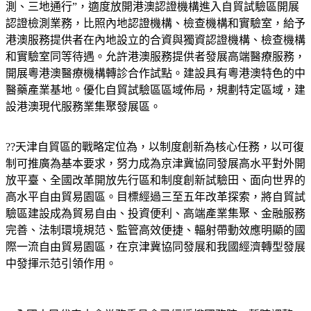
測、三地通行”，適度放開港澳認證機構進入自貿試驗區開展
認證檢測業務，比照內地認證機構、檢查機構和實驗室，給予
港澳服務提供者在內地設立的合資與獨資認證機構、檢查機構
和實驗室同等待遇。允許港澳服務提供者發展高端醫療服務，
開展粵港澳醫療機構轉診合作試點。建設具有粵港澳特色的中
醫藥產業基地。優化自貿試驗區區域佈局，規劃特定區域，建
設港澳現代服務業集聚發展區。
??天津自貿區的戰略定位為，以制度創新為核心任務，以可復
制可推廣為基本要求，努力成為京津冀協同發展高水平對外開
放平臺、全國改革開放先行區和制度創新試驗田、面向世界的
高水平自由貿易園區。目標經過三至五年改革探索，將自貿試
驗區建設成為貿易自由、投資便利、高端產業集聚、金融服務
完善、法制環境規范、監管高效便捷、輻射帶動效應明顯的國
際一流自由貿易園區，在京津冀協同發展和我國經濟轉型發展
中發揮示范引領作用。