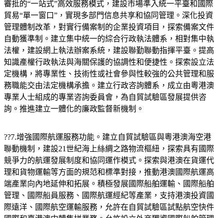
審批的“一站式”高效服務模式，建設市場準入統一平臺和國際
貿易“單一窗口”，實現多部門信息共享和協同管理。深化投資
管理體制改革，對實行備案制的企業投資項目，探索備案文件
自動獲準制。建立集中統一的綜合行政執法體系，相對集中執
法權，建設網上執法辦案系統，建設聯勤聯動指揮平臺。提高
知識產權行政執法與海關保護的協調性和便捷性。探索設立法
定機構，將專業性、技術性或社會參與性較強的公共管理和服
務職能交由法定機構承擔。建立行政咨詢體系，成立由粵港澳
專業人士組成的專業咨詢委員會，為自貿試驗區發展提供咨
詢。推進建立一體化的廉政監督新機制。
??7.增強國際航運服務功能。建立自貿試驗區與粵港澳海空港
聯動機制，建設21世紀海上絲綢之路物流樞紐，探索具有國際
競爭力的航運發展制度和協同運作模式。探索與港澳在貨運代
理和貨物運輸等方面的規范和標準對接，推動港澳國際航運高
端產業向內地延伸和拓展。積極發展國際船舶運輸、國際船舶
管理、國際船員服務、國際航運經紀等產業，支持港澳投資國
際遠洋、國際航空運輸服務，允許在自貿試驗區試點航空快件