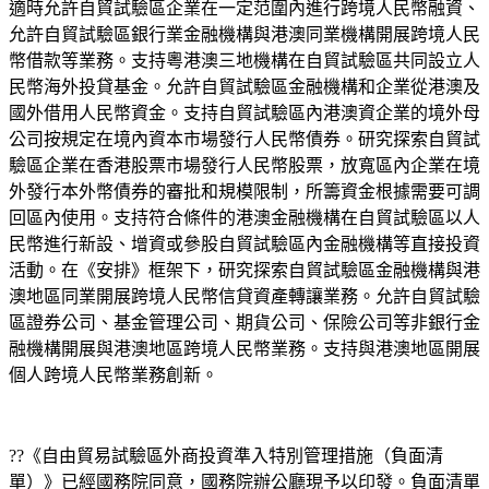
適時允許自貿試驗區企業在一定范圍內進行跨境人民幣融資、
允許自貿試驗區銀行業金融機構與港澳同業機構開展跨境人民
幣借款等業務。支持粵港澳三地機構在自貿試驗區共同設立人
民幣海外投貸基金。允許自貿試驗區金融機構和企業從港澳及
國外借用人民幣資金。支持自貿試驗區內港澳資企業的境外母
公司按規定在境內資本市場發行人民幣債券。研究探索自貿試
驗區企業在香港股票市場發行人民幣股票，放寬區內企業在境
外發行本外幣債券的審批和規模限制，所籌資金根據需要可調
回區內使用。支持符合條件的港澳金融機構在自貿試驗區以人
民幣進行新設、增資或參股自貿試驗區內金融機構等直接投資
活動。在《安排》框架下，研究探索自貿試驗區金融機構與港
澳地區同業開展跨境人民幣信貸資產轉讓業務。允許自貿試驗
區證券公司、基金管理公司、期貨公司、保險公司等非銀行金
融機構開展與港澳地區跨境人民幣業務。支持與港澳地區開展
個人跨境人民幣業務創新。
??《自由貿易試驗區外商投資準入特別管理措施（負面清
單）》已經國務院同意，國務院辦公廳現予以印發。負面清單