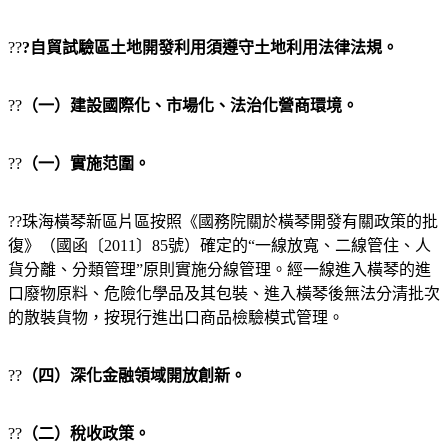
??
?自貿試驗區土地開發利用須遵守土地利用法律法規。
??
（一）建設國際化、市場化、法治化營商環境。
??
（一）實施范圍。
??珠海橫琴新區片區按照《國務院關於橫琴開發有關政策的批
復》（國函〔2011〕85號）確定的“一線放寬、二線管住、人
貨分離、分類管理”原則實施分線管理。經一線進入橫琴的進
口廢物原料、危險化學品及其包裝、進入橫琴後無法分清批次
的散裝貨物，按現行進出口商品檢驗模式管理。
??
（四）深化金融領域開放創新。
??
（二）稅收政策。