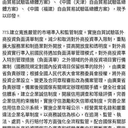
由貿易試驗區總體方案》、《中國（天津）自由貿易試驗區總
體方案》、《中國（福建）自由貿易試驗區總體方案》，現予
以印發。
??3.建立寬進嚴管的市場準入和監管制度。實施自貿試驗區外
商投資負面清單制度，減少和取消對外商投資準入限制，重點
擴大服務業和制造業對外開放，提高開放度和透明度。對外商
投資實行準入前國民待遇加負面清單管理模式，對外商投資準
入特別管理措施（負面清單）之外領域的外商投資項目實行備
案制（國務院規定對國內投資項目保留核準的除外），由廣東
省負責辦理；根據全國人民代表大會常務委員會授權，將外商
投資企業設立、變更及合同章程審批改為備案管理，由廣東省
負責辦理，備案後按國傢有關規定辦理相關手續。健全社會誠
信體系，建立企業誠信制度，開展信用調查和等級評價，完善
企業信用約束機制，實施守信激勵和失信懲戒制度。完善企業
信用信息公示系統，實施企業年報公示、經營異常名錄和嚴重
違法企業名單制度。以商務誠信為核心，在追溯、監管、執
法、處罰、先行賠付等方面強化全流程監管。配合國傢有關部