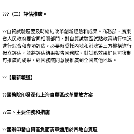
??
?（三）評估推廣。
??自貿試驗區要及時總結改革創新經驗和成果。商務部、廣東
省人民政府要會同相關部門，對自貿試驗區試點政策執行情況
進行綜合和專項評估，必要時委托內地和港澳第三方機構進行
獨立評估，並將評估結果報告國務院。對試點效果好且可復制
可推廣的成果，經國務院同意後推廣到全國其他地區。
??
【最新報道】
??
國務院印發深化上海自貿區改革開放方案
??
三、主要任務和措施
??
國辦印發自貿區負面清單適用於四地自貿區