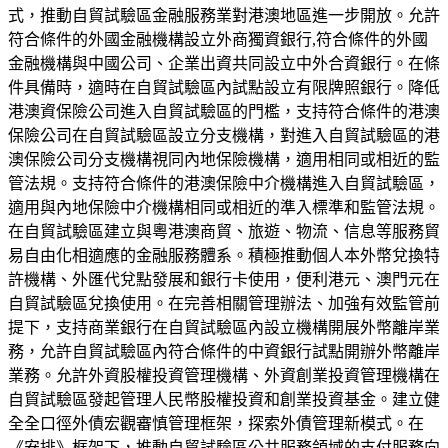
式，推動自貿試驗區金融服務業對港澳地區進一步開放。允許
符合條件的外國金融機構設立外商獨資銀行,符合條件的外國
金融機構與中國公司、企業出資共同設立中外合資銀行。在條
件具備時，適時在自貿試驗區內試點設立有限牌照銀行。降低
港澳資保險公司進入自貿試驗區的門檻，支持符合條件的港澳
保險公司在自貿試驗區設立分支機構，對進入自貿試驗區的港
澳保險公司分支機構視同內地保險機構，適用相同或相近的監
管法規。支持符合條件的港澳保險中介機構進入自貿試驗區，
適用與內地保險中介機構相同或相近的準入標準和監管法規。
在自貿試驗區建立與粵港澳商貿、旅遊、物流、信息等服務貿
易自由化相適應的金融服務體系。積極推動個人本外幣兌換特
許機構、外匯代兌點發展和銀行卡使用，便利港元、澳門元在
自貿試驗區兌換使用。在完善相關管理辦法、加強有效監管前
提下，支持商業銀行在自貿試驗區內設立機構開展外幣離岸業
務，允許自貿試驗區內符合條件的中資銀行試點開辦外幣離岸
業務。允許外資股權投資管理機構、外資創業投資管理機構在
自貿試驗區發起管理人民幣股權投資和創業投資基金。建立健
全全口徑外債宏觀審慎管理框架，探索外債管理新模式。在
《安排》框架下，推動自貿試驗區公共服務領域的支付服務向