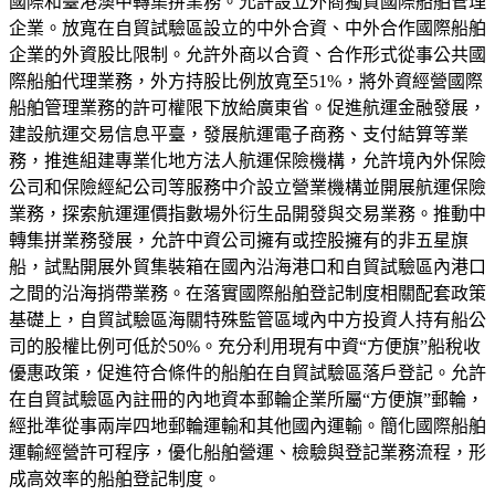
國際和臺港澳中轉集拼業務。允許設立外商獨資國際船舶管理
企業。放寬在自貿試驗區設立的中外合資、中外合作國際船舶
企業的外資股比限制。允許外商以合資、合作形式從事公共國
際船舶代理業務，外方持股比例放寬至51%，將外資經營國際
船舶管理業務的許可權限下放給廣東省。促進航運金融發展，
建設航運交易信息平臺，發展航運電子商務、支付結算等業
務，推進組建專業化地方法人航運保險機構，允許境內外保險
公司和保險經紀公司等服務中介設立營業機構並開展航運保險
業務，探索航運運價指數場外衍生品開發與交易業務。推動中
轉集拼業務發展，允許中資公司擁有或控股擁有的非五星旗
船，試點開展外貿集裝箱在國內沿海港口和自貿試驗區內港口
之間的沿海捎帶業務。在落實國際船舶登記制度相關配套政策
基礎上，自貿試驗區海關特殊監管區域內中方投資人持有船公
司的股權比例可低於50%。充分利用現有中資“方便旗”船稅收
優惠政策，促進符合條件的船舶在自貿試驗區落戶登記。允許
在自貿試驗區內註冊的內地資本郵輪企業所屬“方便旗”郵輪，
經批準從事兩岸四地郵輪運輸和其他國內運輸。簡化國際船舶
運輸經營許可程序，優化船舶營運、檢驗與登記業務流程，形
成高效率的船舶登記制度。