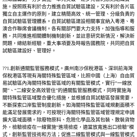
施。按照既有利於合力推進自貿試驗區建設，又有利於各片區
獨立自主運作的原則，建立精簡高效、統一管理、分級負責的
自貿試驗區管理體系。自貿試驗區建設相關事宜納入粵港、粵
澳合作聯席會議機制。各有關部門要大力支持，加強指導和服
務，共同推進相關體制機制創新，並註意研究新情況，解決新
問題，總結新經驗，重大事項要及時報告國務院，共同把自貿
試驗區建設好、管理好。
??1.創新通關監管服務模式。廣州南沙保稅港區、深圳前海灣
保稅港區等現有海關特殊監管區域，比照中國（上海）自由貿
易試驗區內海關特殊監管區域的有關監管模式，實行“一線放
開”、“二線安全高效管住”的通關監管服務模式，同時實施海
關特殊監管區域整合優化措施，並根據自貿試驗區發展需要，
不斷探索口岸監管制度創新。如海關特殊監管區域規劃面積不
能滿足發展需求的，可按現行海關特殊監管區域管理規定申請
擴大區域面積。除廢物原料、危險化學品及其包裝、散裝貨物
外，檢驗檢疫在一線實施“進境檢疫，適當放寬進出口檢驗”模
式，創新監管技術和方法；促進二線監管模式與一線監管模式