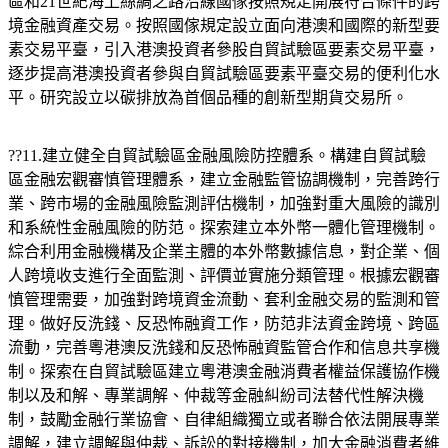
區和21世紀海上絲綢之路沿線國傢按照規定開展符合條件的跨
境金融資產交易。按照國傢規定設立面向港澳和國際的新型要
素交易平臺，引入港澳投資者參股自貿試驗區要素交易平臺，
逐步提高港澳投資者參與自貿試驗區要素平臺交易的便利化水
平。研究設立以碳排放為首個品種的創新型期貨交易所。
??11.建立健全自貿試驗區金融風險防控體系。構建自貿試驗
區金融宏觀審慎管理體系，建立金融監管協調機制，完善跨行
業、跨市場的金融風險監測評估機制，加強對重大風險的識別
和系統性金融風險的防范。探索建立本外幣一體化管理機制。
綜合利用金融機構及企業主體的本外幣數據信息，對企業、個
人跨境收支進行全面監測、評價並實施分類管理。根據宏觀審
慎管理需要，加強對跨境資金流動、套利金融交易的監測和管
理。做好反洗錢、反恐怖融資工作，防范非法資金跨境、跨區
流動，完善粵港澳反洗錢和反恐怖融資監管合作和信息共享機
制。探索在自貿試驗區建立粵港澳金融消費者權益保護協作機
制以及和解、專業調解、仲裁等金融糾紛司法替代性解決機
制，鼓勵金融行業協會、自律組織獨立或者聯合依法開展專業
調解，建立調解與仲裁、訴訟的對接機制，加大金融消費者維