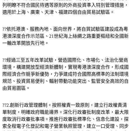
列明瞭不符合國民待遇等原則的外商投資準入特別管理措施，
適用於上海、廣東、天津、福建四個自由貿易試驗區。
??依托港澳、服務內地、面向世界，將自貿試驗區建設成為粵
港澳深度合作示范區、21世紀海上絲綢之路重要樞紐和全國新
一輪改革開放先行地。
??經過三至五年改革試驗，營造國際化、市場化、法治化營商
環境，構建開放型經濟新體制，實現粵港澳深度合作，形成國
際經濟合作競爭新優勢，力爭建成符合國際高標準的法制環境
規范、投資貿易便利、輻射帶動功能突出、監管安全高效的自
由貿易園區。
??2.創新行政管理體制。按照權責一致原則，建立行政權責清
單制度，明確政府職能邊界。深化行政審批制度改革，最大限
度取消行政審批事項。推進行政審批標準化、信息化建設，探
索全程電子化登記和電子營業執照管理，建立一口受理、同步