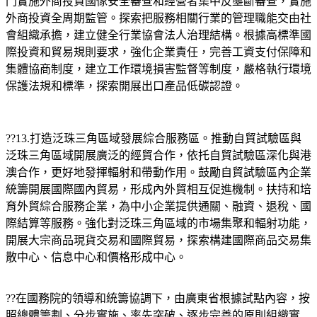
門實施外商投資國傢安全審查和經營者集中反壟斷審查，實施
外商投資全周期監管。探索把服務相關行業的管理職能交由社
會組織承擔，建立健全行業協會法人治理結構。根據高標準國
際投資和貿易規則要求，強化企業責任，完善工資支付保障和
集體協商制度，建立工作環境損害監督等制度，嚴格執行環境
保護法規和標準，探索開展出口產品低碳認證。
??13.打造泛珠三角區域發展綜合服務區。推動自貿試驗區與
泛珠三角區域開展廣泛的經貿合作，依托自貿試驗區深化與港
澳合作，更好地發揮輻射和帶動作用。鼓勵自貿試驗區內企業
統籌開展國際國內貿易，形成內外貿相互促進機制。扶持和培
育外貿綜合服務企業，為中小企業提供通關、融資、退稅、國
際結算等服務。強化對泛珠三角區域的市場集聚和輻射功能，
開展大宗商品現貨交易和國際貿易，探索構建國際商品交易集
散中心、信息中心和價格形成中心。
??在國務院的領導和統籌協調下，由廣東省根據試點內容，按
照總體籌劃、分步實施、率先突破、逐步完善的原則組織實