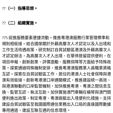
??
（一）指導思想。
??
（二）組織實施。
??5.促進服務要素便捷流動。推進粵港澳服務行業管理標準和
規則相銜接。結合國傢關於外籍高層次人才認定以及入出境和
工作生活待遇政策，研究制訂自貿試驗區港澳及外籍高層次人
才認定辦法，為高層次人才入出境、在華停居留提供便利，在
項目申報、創新創業、評價激勵、服務保障等方面給予特殊政
策。探索通過特殊機制安排，推進粵港澳服務業人員職業資格
互認。探索在自貿試驗區工作、居住的港澳人士社會保障與港
澳有效銜接。創新粵港澳口岸通關模式，推進建設統一高效、
與港澳聯動的口岸監管機制，加快推進粵港、粵澳之間信息互
換、監管互認、執法互助。加快實施澳門車輛在橫琴與澳門間
便利進出政策，制定粵港、粵澳遊艇出入境便利化措施。支持
建設自貿試驗區至我國國際通信業務出入口局的直達國際數據
專用通道，建設互聯互通的信息環境。