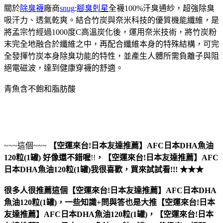
關於
除臭襪
廠商
snug
:
腳臭剋星
全襪100%汗臭通紗，超強除臭
吸汗力、透氣乾爽。結合竹炭與奈米科技的優質機能纖維，是
將孟宗竹經過1000度C高溫炭化後，運用奈米技術，將竹炭粉
末完全地融合於纖維之中，再配合纖維本身的特殊結構，可完
全發揮竹炭本身除臭功能的特性，並產生人體所需負離子與阻
絕電磁波，達到健康穿襪的舒適。
青魚含不飽和脂肪酸
~~~這個~~~
【空運來台!日本友達推薦】AFC日本DHA魚油
120粒(1罐)
好像還不錯喔
!!
，
【空運來台!日本友達推薦】AFC
日本DHA魚油120粒(1罐)
我很喜歡，買來試試看!!! ★★★
很多人很推薦這個【空運來台!日本友達推薦】AFC日本DHA
魚油120粒(1罐)，一些知識+問與答也是大推【空運來台!日本
友達推薦】AFC日本DHA魚油120粒(1罐)，【空運來台!日本