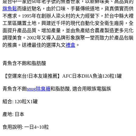
是台中一家近60年老字號的魚香世家，以新鮮味美、高品質的
旗魚鬆
而遠近馳名，由於口味、手藝傳統道地，貨真價實而供
不應求。1995年在創辦人梁火村的大力經營下，於台中縣大裡
工業區購置土地，興建近千坪的現代自動化安全衛生廠房，全
面提升產品品質、增加產量，並由魚產結合農產製造更多元化
調理美食。2002年又導入品牌形象旗聚一堂而致力於產品包裝
的推廣。送禮最佳的選擇丸文
禮盒
。
青魚含不飽和脂肪酸
【空運來台!日本友達推薦】AFC日本DHA魚油120粒1罐
青魚含不飽
snug除臭襪
和脂肪酸, 適合用眼族電腦族
組合: 120粒X1罐
產地: 日本
食用說明: 一日4~10粒