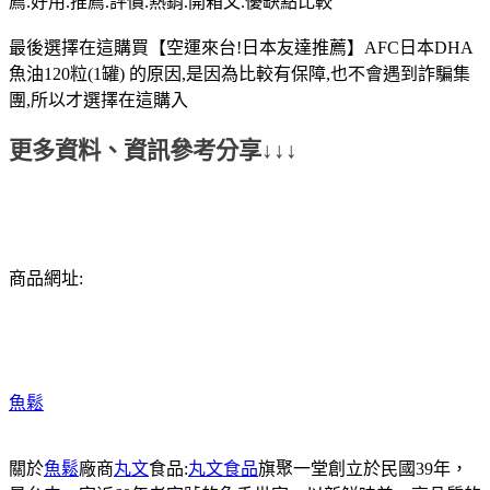
薦.好用.推薦.評價.熱銷.開箱文.優缺點比較
最後選擇在這購買【空運來台!日本友達推薦】AFC日本DHA
魚油120粒(1罐) 的原因,是因為比較有保障,也不會遇到詐騙集
團,所以才選擇在這購入
更多資料、資訊參考分享↓↓↓
商品網址:
魚鬆
關於
魚鬆
廠商
丸文
食品:
丸文食品
旗聚一堂創立於民國39年，