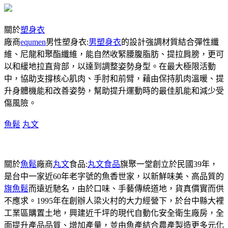
關於
塑身衣
廠商
equmen
男性塑身衣:
男塑身衣
的設計強調材質結合彈性纖
維、尼龍和聚酯纖維，能自然收緊腰腹脂肪、提拉肩膀，更可
以和緩地拉直背部，以達到調整姿勢身型。在最大極限活動
中，協助支撐核心肌肉、手肘和前臂，藉由保持肌肉溫暖、提
升身體機能和改善姿勢，幫助提升運動時的最佳肌能和減少受
傷風險。
魚鬆
丸文
關於
魚鬆
廠商
丸文
食品:
丸文食品
旗聚一堂創立於民國39年，
是台中一家近60年老字號的魚香世家，以新鮮味美、高品質的
旗魚鬆
而遠近馳名，由於口味、手藝傳統道地，貨真價實而供
不應求。1995年在創辦人梁火村的大力經營下，於台中縣大裡
工業區購置土地，興建近千坪的現代自動化安全衛生廠房，全
面提升產品品質、增加產量，並由魚產結合農產製造更多元化