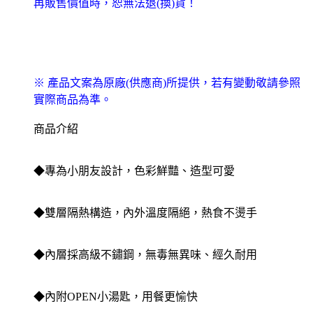
再販售價值時，恕無法退(換)貨！
※ 產品文案為原廠(供應商)所提供，若有變動敬請參照
實際商品為準。
商品介紹
◆專為小朋友設計，色彩鮮豔、造型可愛
◆雙層隔熱構造，內外溫度隔絕，熱食不燙手
◆內層採高級不鏽鋼，無毒無異味、經久耐用
◆內附OPEN小湯匙，用餐更愉快