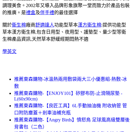
調理美食。2002年又導入品牌形象旗聚一堂而致力於產品包裝
的推廣。是
禮盒
及
伴手禮
的最佳選擇
關於
衛生棉
廠商
舒適達人
功能型草本
漢方衛生棉
:提供功能型
草本漢方衛生棉,包含日用型、夜用型、護墊型、量少型等衛
生棉產品資訊,天然草本舒緩經期悶熱不適
學英文
推薦東森購物-冰溫熱兩用敷袋兩大三小優惠組-熱敷-冰
敷
推薦東森購物-【ENJOY101】矽膠布防-止滑隔尿墊 -
L(60x90cm)
推薦東森購物-【良匠工具】6L手動抽油機 附收納管 管
口附防塵蓋＋剎車油補充瓶
推薦東森購物-【Angry Birds】憤怒鳥 足球風高級雙層後
背書包（二色）