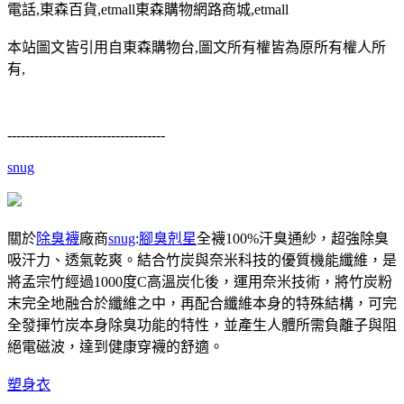
電話,東森百貨,etmall東森購物網路商城,etmall
本站圖文皆引用自東森購物台,圖文所有權皆為原所有權人所
有,
-----------------------------------
snug
關於
除臭襪
廠商
snug
:
腳臭剋星
全襪100%汗臭通紗，超強除臭
吸汗力、透氣乾爽。結合竹炭與奈米科技的優質機能纖維，是
將孟宗竹經過1000度C高溫炭化後，運用奈米技術，將竹炭粉
末完全地融合於纖維之中，再配合纖維本身的特殊結構，可完
全發揮竹炭本身除臭功能的特性，並產生人體所需負離子與阻
絕電磁波，達到健康穿襪的舒適。
塑身衣